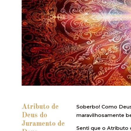
Atributo de
Soberbo! Como Deus
Deus do
maravilhosamente b
Juramento de
Senti que o Atribut