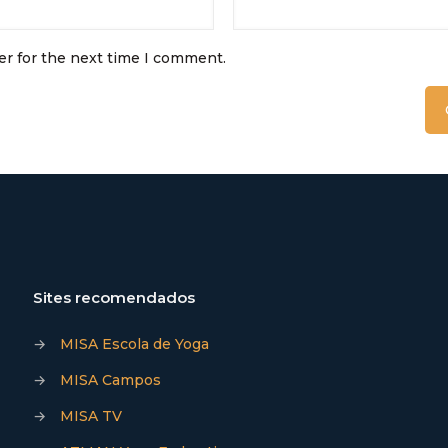
er for the next time I comment.
Sites recomendados
→
MISA Escola de Yoga
→
MISA Campos
→
MISA TV