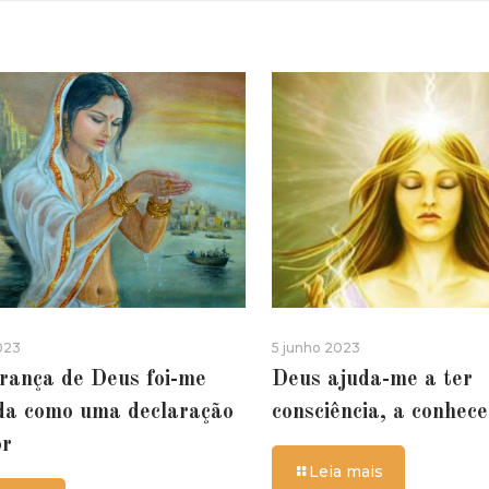
023
5 junho 2023
rança de Deus foi-me
Deus ajuda-me a ter
da como uma declaração
consciência, a conhec
or
Leia mais