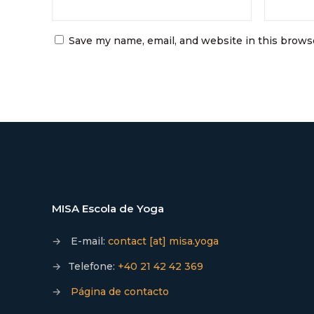
Save my name, email, and website in this brows
MISA Escola de Yoga
→
E-mail:
contact [at] misa.yoga
→
Telefone:
+40 21 42 42 369
→
Página de contacto