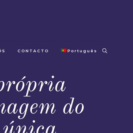
ÓS
CONTACTO
Português
própria
imagem do
 única