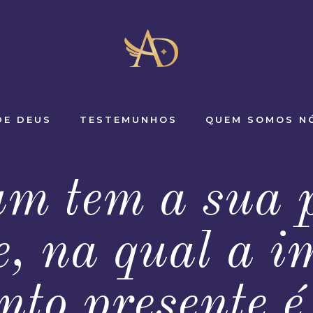
DE DEUS
TESTEMUNHOS
QUEM SOMOS N
m tem a sua 
e, na qual a 
to presente é