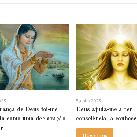
023
5 junho 2023
rança de Deus foi-me
Deus ajuda-me a ter
da como uma declaração
consciência, a conhec
or
Leia mais