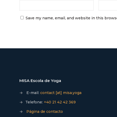
Save my name, email, and website in this brows
MISA Escola de Yoga
→
E-mail:
contact [at] misa.yoga
→
Telefone:
+40 21 42 42 369
→
Página de contacto