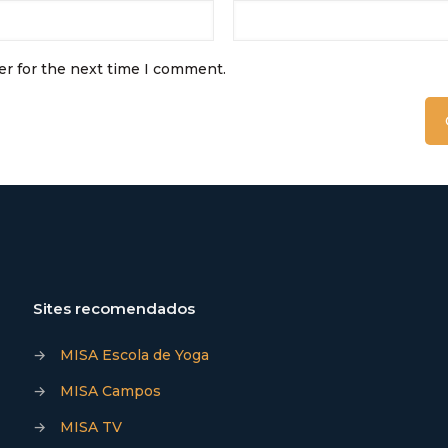
er for the next time I comment.
Sites recomendados
→
MISA Escola de Yoga
→
MISA Campos
→
MISA TV