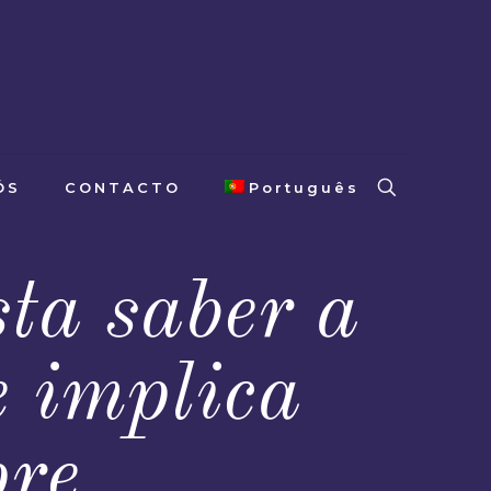
ÓS
CONTACTO
Português
ta saber a
e implica
pre