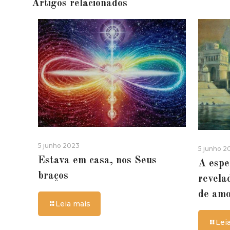
Artigos relacionados
5 junho 2023
5 junho 2
Estava em casa, nos Seus
A espe
braços
revela
de am
Leia mais
Lei