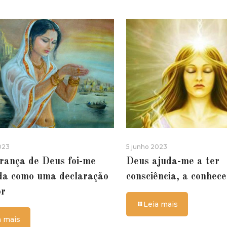
023
5 junho 2023
rança de Deus foi-me
Deus ajuda-me a ter
da como uma declaração
consciência, a conhec
or
Leia mais
a mais