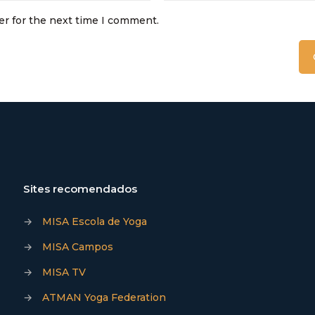
er for the next time I comment.
Sites recomendados
→
MISA Escola de Yoga
→
MISA Campos
→
MISA TV
→
ATMAN Yoga Federation