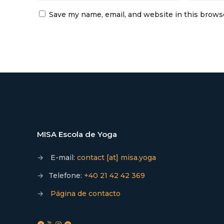
Save my name, email, and website in this brows
MISA Escola de Yoga
→
E-mail:
contact [at] misa.yoga
→
Telefone:
+40 21 42 42 369
→
Página de contacto