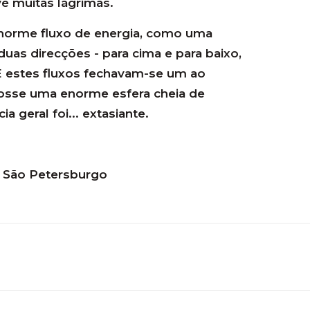
e muitas lágrimas.
enorme fluxo de energia, como uma
duas direcções - para cima e para baixo,
E estes fluxos fechavam-se um ao
fosse uma enorme esfera cheia de
ia geral foi... extasiante.
a, São Petersburgo