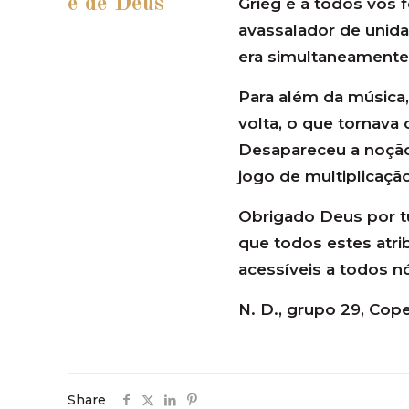
e de Deus
Grieg e a todos vós
avassalador de unida
era simultaneamente 
Para além da música
volta, o que tornava
Desapareceu a noção 
jogo de multiplicaçã
Obrigado Deus por tu
que todos estes atr
acessíveis a todos n
N. D., grupo 29, Co
Share