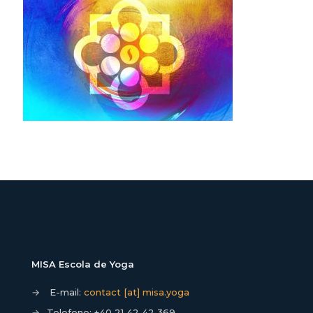
MISA Escola de Yoga
→
E-mail:
contact [at] misa.yoga
→
Telefone:
+40 21 42 42 369