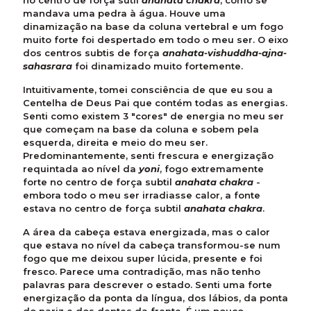
no centro de força sutil
anahata chakra
, como se
mandava uma pedra à água. Houve uma
dinamização na base da coluna vertebral e um fogo
muito forte foi despertado em todo o meu ser. O eixo
dos centros subtis de força
anahata-vishuddha-ajna-
sahasrara
foi dinamizado muito fortemente.
Intuitivamente, tomei consciência de que eu sou a
Centelha de Deus Pai que contém todas as energias.
Senti como existem 3 "cores" de energia no meu ser
que começam na base da coluna e sobem pela
esquerda, direita e meio do meu ser.
Predominantemente, senti frescura e energização
requintada ao nível da
yoni
, fogo extremamente
forte no centro de força subtil
anahata chakra
-
embora todo o meu ser irradiasse calor, a fonte
estava no centro de força subtil
anahata chakra
.
A área da cabeça estava energizada, mas o calor
que estava no nível da cabeça transformou-se num
fogo que me deixou super lúcida, presente e foi
fresco. Parece uma contradição, mas não tenho
palavras para descrever o estado. Senti uma forte
energização da ponta da língua, dos lábios, da ponta