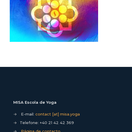
MISA Escola de Yoga
→
E-mail:
contact [at] misa.yoga
→
Telefone:
+40 21 42 42 369
→
Página de contacto