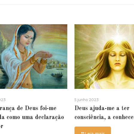
023
5 junho 2023
rança de Deus foi-me
Deus ajuda-me a ter
da como uma declaração
consciência, a conhec
or
Leia mais