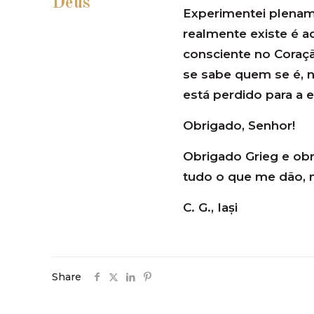
Deus
Experimentei plenam
realmente existe é a
consciente no Cora
se sabe quem se é, 
está perdido para a e
Obrigado, Senhor!
Obrigado Grieg e ob
tudo o que me dão,
C. G., Iași
Share