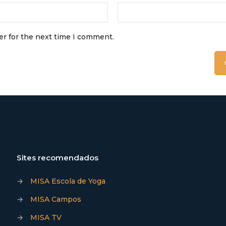
er for the next time I comment.
Sites recomendados
→
MISA Escola de Yoga
→
MISA Campos
→
MISA TV