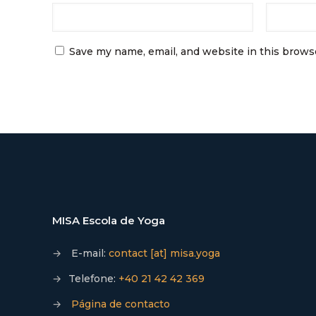
Save my name, email, and website in this brows
MISA Escola de Yoga
→
E-mail:
contact [at] misa.yoga
→
Telefone:
+40 21 42 42 369
→
Página de contacto