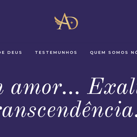
DE DEUS
TESTEMUNHOS
QUEM SOMOS N
m amor… Exal
ranscendênci