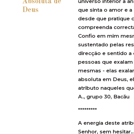
Absoluta de
universo interior a a
Deus
que sinta o amor e a
desde que pratique 
compreenda correcta
Confio em mim mesm
sustentado pelas re
direcção e sentido 
pessoas que exalam 
mesmas - elas exala
absoluta em Deus, 
atributo naqueles qu
A., grupo 30, Bacău
*********
A energia deste atri
Senhor, sem hesitar.