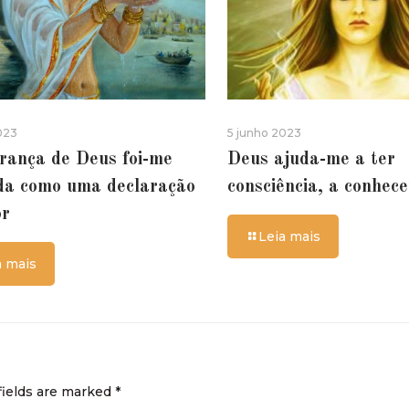
023
5 junho 2023
rança de Deus foi-me
Deus ajuda-me a ter
da como uma declaração
consciência, a conhec
or
Leia mais
a mais
fields are marked
*