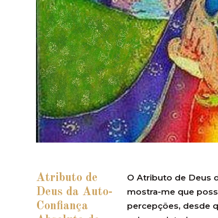
Atributo de
O Atributo de Deus 
Deus da Auto-
mostra-me que posso 
Confiança
percepções, desde q