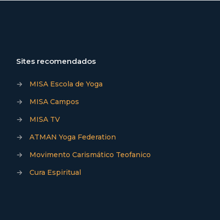
Sites recomendados
→
MISA Escola de Yoga
→
MISA Campos
→
MISA TV
→
ATMAN Yoga Federation
→
Movimento Carismático Teofanico
→
Cura Espiritual