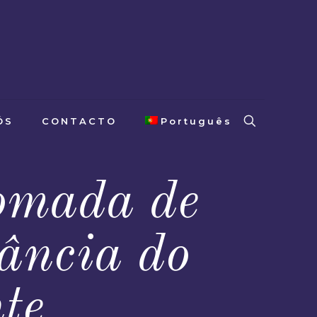
ÓS
CONTACTO
Português
omada de
ância do
te