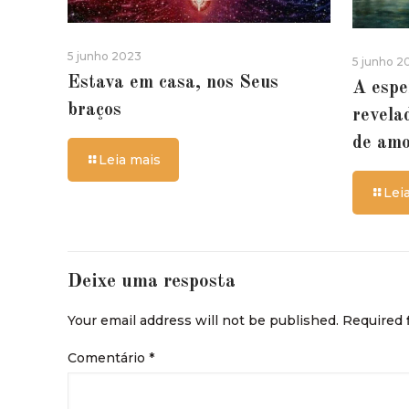
5 junho 2023
5 junho 2
Estava em casa, nos Seus
A espe
braços
revela
de am
Leia mais
Lei
Deixe uma resposta
Your email address will not be published.
Required 
Comentário
*