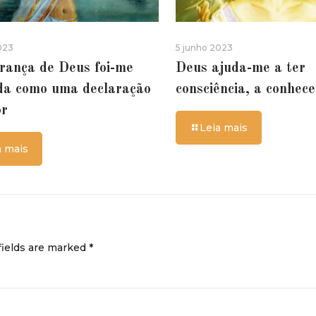
023
5 junho 2023
rança de Deus foi-me
Deus ajuda-me a ter
da como uma declaração
consciência, a conhec
or
Leia mais
a mais
fields are marked
*