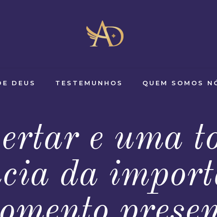
DE DEUS
TESTEMUNHOS
QUEM SOMOS N
ertar e uma t
ncia da import
omento presen