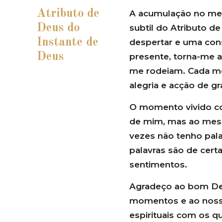
Atributo de
A acumulação no meu 
Deus do
subtil do Atributo 
Instante de
despertar e uma con
Deus
presente, torna-me a
me rodeiam. Cada m
alegria e acção de g
O momento vivido co
de mim, mas ao mes
vezes não tenho pala
palavras são de cert
sentimentos.
Agradeço ao bom Deu
momentos e ao nosso
espirituais com os qu