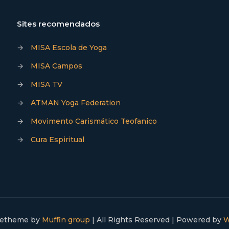
Sites recomendados
→
MISA Escola de Yoga
→
MISA Campos
→
MISA TV
→
ATMAN Yoga Federation
→
Movimento Carismático Teofanico
→
Cura Espiritual
Betheme by
Muffin group
| All Rights Reserved | Powered by
W